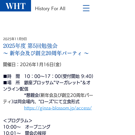
WHT
History For All
2025年11月9日
2025年度 第5回勉強会
〜 新年会及び創立20周年パーティ 〜
開催日：2026年1月16日(金)
■時　間　10：00～17：00(受付開始 9:40)
■場　所　銀座ブロッサム"マーガレット"＆オ
ンライン配信
              *懇親会(
新年会及び創立20周年パー
ティ
)は同会場内、"ローズ"にて立食形式
https://ginza-blossom.jp/access/
＜プログラム＞
10:00～　オープニング
10:01～　開会の挨拶