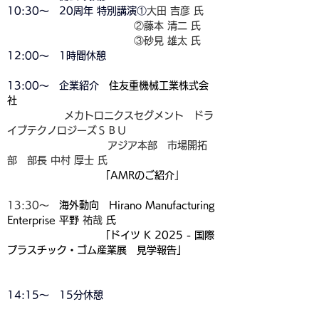
10:30～　20周年 特別講演①
大田 吉彦 氏
　　　　　　　　　　　　  ②藤本 清二 氏
　　　　　　　　　　　　  ③砂見 雄太 氏
12:00～　1時間休憩
13:00～　企業紹介　
住友重機械工業株式会
社
                    メカトロニクスセグメント　ドラ
イブテクノロジーズＳＢＵ
 　　　　　　　　　  アジア本部　市場開拓
部　部長 中村 厚士 氏
　　　　　　　　　 「AMRのご紹介
」
13:30〜　
海外動向　Hirano Manufacturing 
Enterprise 平野 
祐哉 
氏
　　　　　　　　　 「ドイツ K 2025 - 国際
プラスチック・ゴム産業展　見学報告」
14:15～　15分休憩