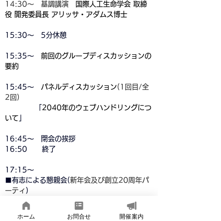
14:30〜　基調講演
国際人工生命学会 取締
役 開発委員長 アリッサ・アダムス博士
15:30～　5分休憩
15:35～　
前回のグループディスカッションの
要約
15:45～　
パネルディスカッション
(1回目/全
2回)
　　　　 「
2040年のウェブハンドリングにつ
いて
」
16:45～　閉会の挨拶
16:50      終了
17:15〜
■有志による懇親会(
新年会及び創立20周年パ
ーティ
)
同会場内、"ローズ"にて立食形式
ホーム
お問合せ
開催案内