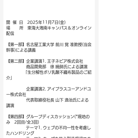
開 催 日 2025年11月7日(金)
場 所 東海大湘南キャンパス＆オンライン
配信
【第一部】名古屋工業大学 前川 覚 准教授(当会
幹事)による講義
【第二部】企業講演1. 王子ネピア株式会社
商品開発部 徐 暁師氏による講演
「生分解性ポリ乳酸不織布製品のご紹
介」
企業講演2. アイプラスユーアンドユ
ー株式会社
代表取締役社長 山下 逸治氏による
講演
【第四部】グループディスカッション(*現地の
み 2回目/全3回)
テーマ1. ウェブの不均一性を考慮し
たハンドリング