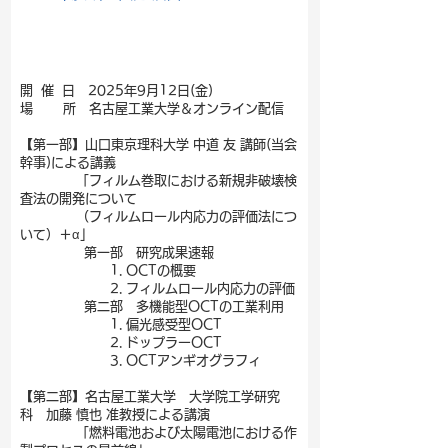
開 催 日 2025年9月12日(金)
場 所 名古屋工業大学＆オンライン配信
【第一部】山口東京理科大学 中道 友 講師(当会
幹事)による講義
「フィルム巻取における新規非破壊検
査法の開発について
（フィルムロール内応力の評価法につ
いて）＋α」
第一部 研究成果速報
1. OCTの概要
2. フィルムロール内応力の評価
第二部 多機能型OCTの工業利用
1. 偏光感受型OCT
2. ドップラーOCT
3. OCTアンギオグラフィ
【第二部】名古屋工業大学 大学院工学研究
科 加藤 慎也 准教授による講演
「燃料電池および太陽電池における作