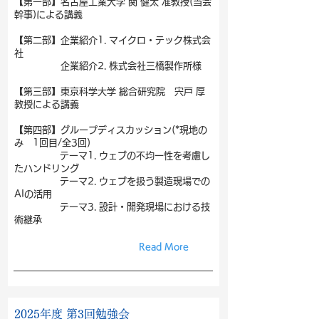
【第一部】名古屋工業大学 関 健太 准教授(当会
幹事)による講義
【第二部】企業紹介1. マイクロ・テック株式会
社
企業紹介2. 株式会社三橋製作所様
【第三部】東京科学大学 総合研究院 宍戸 厚
教授による講義
【第四部】グループディスカッション(*現地の
み 1回目/全3回)
テーマ1. ウェブの不均一性を考慮し
たハンドリング
テーマ2. ウェブを扱う製造現場での
AIの活用
テーマ3. 設計・開発現場における技
術継承
Read More
2025年度 第3回勉強会