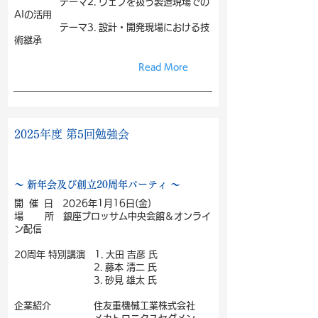
テーマ2. ウェブを扱う製造現場での
AIの活用
テーマ3. 設計・開発現場における技
術継承
Read More
2025年度 第5回勉強会
〜 新年会及び創立20周年パーティ 〜
開 催 日 2026年1月16日(金)
場 所 銀座ブロッサム中央会館＆オンライ
ン配信
20周年 特別講演 1. 大田 吉彦 氏
2. 藤本 清二 氏
3. 砂見 雄太 氏
企業紹介 住友重機械工業株式会社