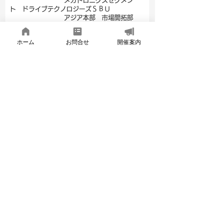
メカトロニクスセグメン
ト ドライブテクノロジーズＳＢＵ
アジア本部 市場開拓部
部長 中村 厚士 氏
「AMRのご紹介」
ホーム
お問合せ
開催案内
海外動向 Hirano Manufacturing
Enterprise 平野 祐哉 氏
「ドイツ K 2025 - 国際プラ
スチック・ゴム産業展 見学報告」
基調講演 国際人工生命学会 取締役 開
発委員長 アリッサ・アダムス博士
前回のグループディスカッションの要約
パネルディスカッション(1回目/全2回)「2040
年のウェブハンドリングについて」
Read More
2025年度 第6回勉強会